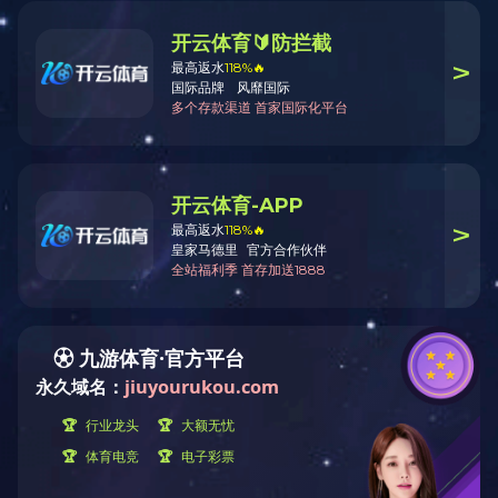
石英蒸馏器 1810-B
全自动双重石英蒸馏器
1810-B
首页
上一
1
下一
尾页
共
1
个 每页 12 个
第
1
页
页
页
星空体育·(中国)官方网站版权所有
备案号：苏ICP备