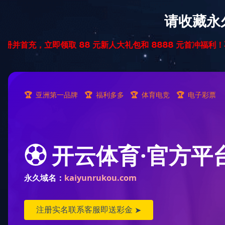
网站首页
关于我们
产品
产品目录
/ PRODUCT MENU