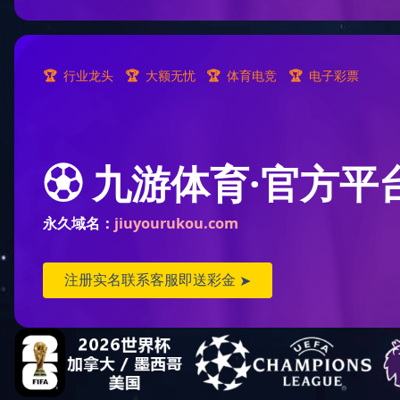
产品
离心机系列
TD6 台式低速离心机
TDL-5台式低速离心机
TDL-24C(铁外壳)电动离心机
JY-MINIP微孔板离心机
TGL-16C 台式高速离心机
TGL-16B智能高速离心机
TGL-16A 台式高速离心机
TGL-16 高速离心机
RZ 乳脂离心机