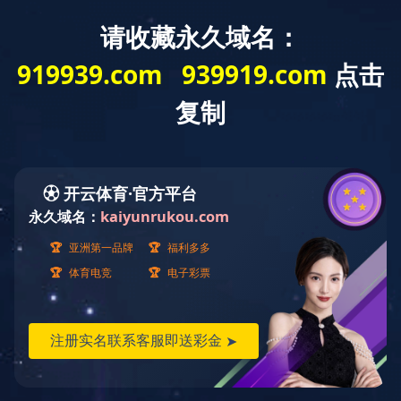
产品目录
/ PRODUCT MENU
产品展示
您现在的位置：
首页
>
产品展示
>
电炉
> DL-2封闭式电