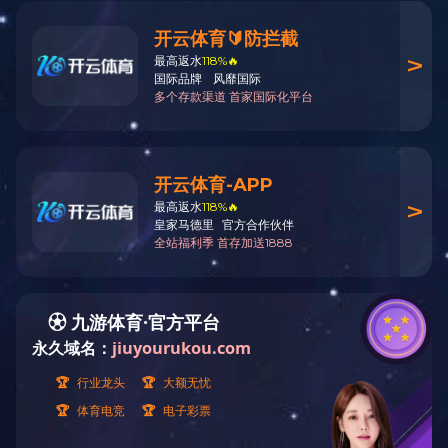
炉
DL-2封闭式电炉
首页
上一
1
下一
尾页
共
1
个 每页 12 个
第
1
页
页
页
星空体育·(中国)官方网站版权所有
备案号：苏ICP备