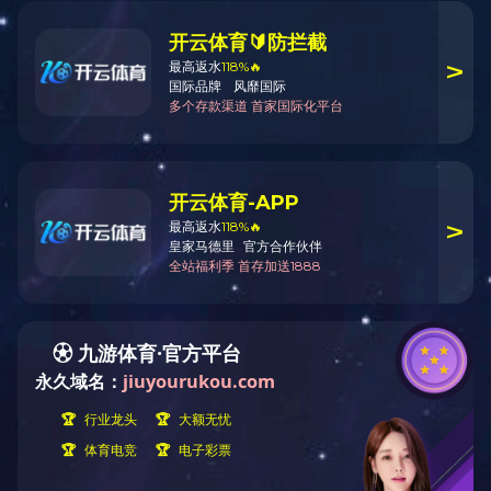
JYGS-20轨道式摇床
双功能气浴恒温振荡器
首页
上一
1
下一
尾页
共
1
个 每页 12 个
第
1
页
页
页
星空体育·(中国)官方网站版权所有
备案号：苏ICP备